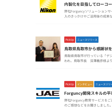
内製化を目指してローコー
弊社Forguncyソリューショ
入のきっかけやご活用後の成果など
PickUp
ニュースリリース
鳥取県鳥取市から感謝状
鳥取県鳥取市が行っている「デジ
われ、鳥取市長 深澤義彦様より感
PickUp
インタビュー
ニュースリリ
Forguncy開発スキル
弊社Forguncy教育サービス
のご感想などをお聞きしました。 イ