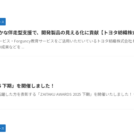
ース
細やかな伴走型支援で、開発製品の見える化に貢献【トヨタ紡織株
ンサービス・Forguncy教育サービスをご活用いただいているトヨタ紡織株式
果などを ...
2025 下期」を開催しました！
た方を表彰する「ZAITAKU AWARDS 2025 下期」を開催いたしました！
ース