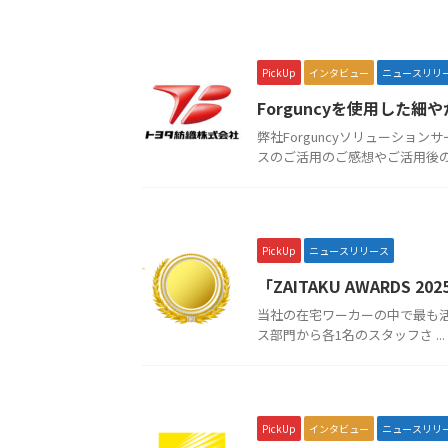
PickUp
インタビュー
ニュースリリ
Forguncyを使用した
弊社Forguncyソリューショ
スのご活用のご感想やご活用後の成
PickUp
ニュースリリース
「ZAITAKU AWARDS 
当社の在宅ワーカーの中で最も活躍し
ス部門から各1名のスタッフさ ...
PickUp
インタビュー
ニュースリリ