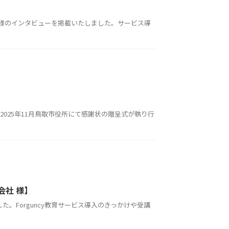
コン 様のインタビューを掲載いたしました。サービス導
025年11月鳥取市役所にて感謝状の贈呈式が執り行
会社 様】
た。Forguncy教育サービス導入のきっかけや受講